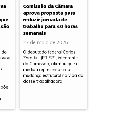
iva
Comissão da Câmara
aprova proposta para
 que
reduzir jornada de
ssão
trabalho para 40 horas
semanais
27 de maio de 2026
a do
O deputado federal Carlos
rovou
Zarattini (PT-SP), integrante
m
da Comissão, afirmou que a
nº
medida representa uma
mudança estrutural na vida da
classe trabalhadora
ropõe
no