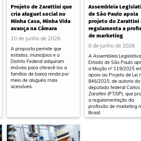
Projeto de Zarattini que
Assembleia Legislat
cria aluguel social no
de São Paulo apoia
Minha Casa, Minha Vida
projeto do Zarattini
avança na Câmara
regulamenta a profi
de marketing
10 de junho de 2026
8 de junho de 2026
A proposta permite que
estados, municípios e o
A Assembleia Legislativ
Distrito Federal adquiram
Estado de São Paulo ap
imóveis para oferecê-los a
a Moção nº 119/2025 e
famílias de baixa renda por
apoio ao Projeto de Lei 
meio de aluguéis mais
846/2025, de autoria do
acessíveis.
deputado federal Carlos
Zarattini (PT/SP), que p
a regulamentação da
profissão de marketing 
Brasil.