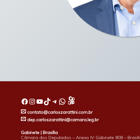
Facebook
Instagram
Youtube
TikTok
Telegram
WhatsApp
contato@carloszarattini.com.br
dep.carloszarattini@camara.leg.br
Gabinete | Brasília
Câmara dos Deputados – Anexo IV Gabinete 808 – Brasíli