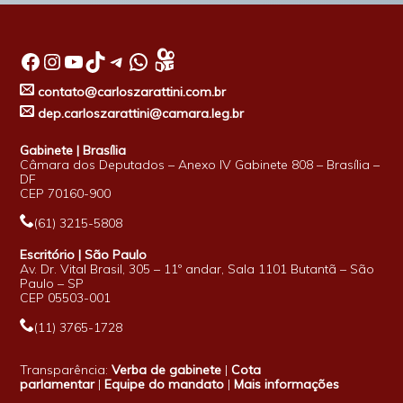
Facebook
Instagram
Youtube
TikTok
Telegram
WhatsApp
contato@carloszarattini.com.br
dep.carloszarattini@camara.leg.br
Gabinete | Brasília
Câmara dos Deputados – Anexo IV Gabinete 808 – Brasília –
DF
CEP 70160-900
(61) 3215-5808
Escritório | São Paulo
Av. Dr. Vital Brasil, 305 – 11º andar, Sala 1101 Butantã – São
Paulo – SP
CEP 05503-001
(11) 3765-1728
Transparência:
Verba de gabinete
|
Cota
parlamentar
|
Equipe do mandato
|
Mais informações