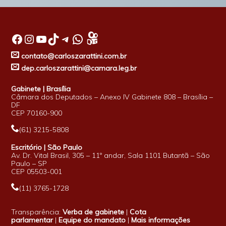
Facebook
Instagram
Youtube
TikTok
Telegram
WhatsApp
contato@carloszarattini.com.br
dep.carloszarattini@camara.leg.br
Gabinete | Brasília
Câmara dos Deputados – Anexo IV Gabinete 808 – Brasília –
DF
CEP 70160-900
(61) 3215-5808
Escritório | São Paulo
Av. Dr. Vital Brasil, 305 – 11º andar, Sala 1101 Butantã – São
Paulo – SP
CEP 05503-001
(11) 3765-1728
Transparência:
Verba de gabinete
|
Cota
parlamentar
|
Equipe do mandato
|
Mais informações