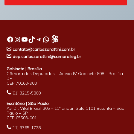
Facebook
Instagram
Youtube
TikTok
Telegram
WhatsApp
contato@carloszarattini.com.br
dep.carloszarattini@camara.leg.br
Gabinete | Brasília
Câmara dos Deputados – Anexo IV Gabinete 808 – Brasília –
DF
CEP 70160-900
(61) 3215-5808
Escritório | São Paulo
Av. Dr. Vital Brasil, 305 – 11º andar, Sala 1101 Butantã – São
Paulo – SP
CEP 05503-001
(11) 3765-1728