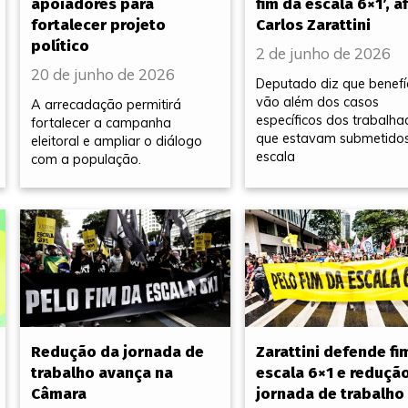
apoiadores para
fim da escala 6×1’, a
fortalecer projeto
Carlos Zarattini
político
2 de junho de 2026
20 de junho de 2026
Deputado diz que benefí
vão além dos casos
A arrecadação permitirá
específicos dos trabalha
fortalecer a campanha
que estavam submetido
eleitoral e ampliar o diálogo
escala
com a população.
Redução da jornada de
Zarattini defende fi
trabalho avança na
escala 6×1 e reduçã
Câmara
jornada de trabalho