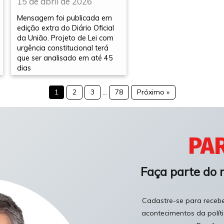
15 de abril de 2026
Mensagem foi publicada em
edição extra do Diário Oficial
da União. Projeto de Lei com
urgência constitucional terá
que ser analisado em até 45
dias
1
2
3
…
78
Próximo »
PAR
Faça parte do 
Cadastre-se para receber
acontecimentos da polít