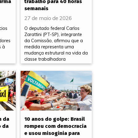
firma
trabalho para 40 horas
semanais
27 de maio de 2026
cios
O deputado federal Carlos
Zarattini (PT-SP), integrante
dores
da Comissão, afirmou que a
s à
medida representa uma
mudança estrutural na vida da
classe trabalhadora
m da
10 anos do golpe: Brasil
o da
rompeu com democracia
e usou misoginia para