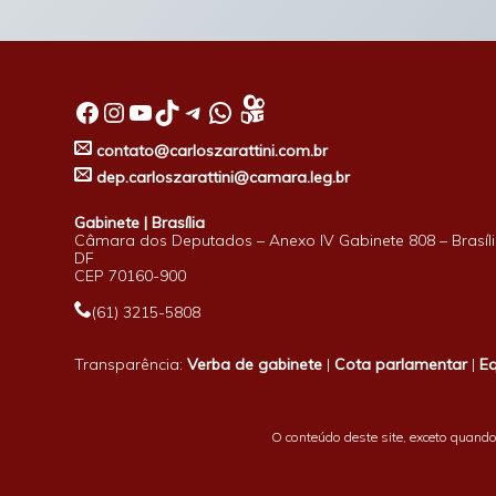
Facebook
Instagram
Youtube
TikTok
Telegram
WhatsApp
contato@carloszarattini.com.br
dep.carloszarattini@camara.leg.br
Gabinete | Brasília
Câmara dos Deputados – Anexo IV Gabinete 808 – Brasíli
DF
CEP 70160-900
(61) 3215-5808
Transparência:
Verba de gabinete
|
Cota parlamentar
|
E
O conteúdo deste site, exceto quando 