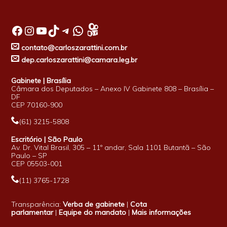
Facebook
Instagram
Youtube
TikTok
Telegram
WhatsApp
contato@carloszarattini.com.br
dep.carloszarattini@camara.leg.br
Gabinete | Brasília
Câmara dos Deputados – Anexo IV Gabinete 808 – Brasília –
DF
CEP 70160-900
(61) 3215-5808
Escritório | São Paulo
Av. Dr. Vital Brasil, 305 – 11º andar, Sala 1101 Butantã – São
Paulo – SP
CEP 05503-001
(11) 3765-1728
Transparência:
Verba de gabinete
|
Cota
parlamentar
|
Equipe do mandato
|
Mais informações