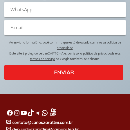
Ao enviar o formulário, você confirma que está de acordo com nossa
política de
privacidade
.
Este site é protegido pelo reCAPTCHA e, por isso, a
política de privacidade
e os
termos de serviço
do Google também se aplicam.
ENVIAR
Facebook
Instagram
Youtube
TikTok
Telegram
WhatsApp
contato@carloszarattini.com.br
dep.carloszarattini@camara.leg.br