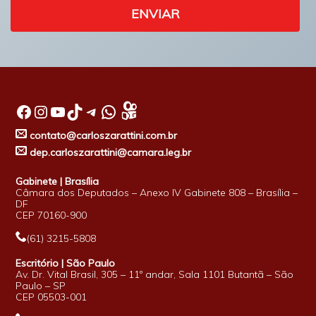
ENVIAR
Facebook
Instagram
Youtube
TikTok
Telegram
WhatsApp
contato@carloszarattini.com.br
dep.carloszarattini@camara.leg.br
Gabinete | Brasília
Câmara dos Deputados – Anexo IV Gabinete 808 – Brasília –
DF
CEP 70160-900
(61) 3215-5808
Escritório | São Paulo
Av. Dr. Vital Brasil, 305 – 11º andar, Sala 1101 Butantã – São
Paulo – SP
CEP 05503-001