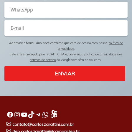
Ao enviar o formulário, você confirma que está de acordo com nossa
política de
privacidade
.
Este site é protegido pelo reCAPTCHA e, por isso, a
política de privacidade
e os
termos de serviço
do Google também se aplicam.
ENVIAR
Facebook
Instagram
Youtube
TikTok
Telegram
WhatsApp
contato@carloszarattini.com.br
dep.carloszarattini@camara.leg.br