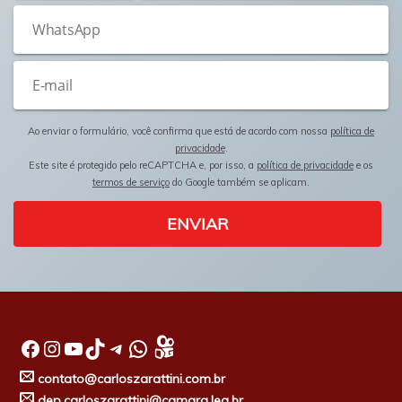
Ao enviar o formulário, você confirma que está de acordo com nossa
política de
privacidade
.
Este site é protegido pelo reCAPTCHA e, por isso, a
política de privacidade
e os
termos de serviço
do Google também se aplicam.
ENVIAR
Facebook
Instagram
Youtube
TikTok
Telegram
WhatsApp
contato@carloszarattini.com.br
dep.carloszarattini@camara.leg.br