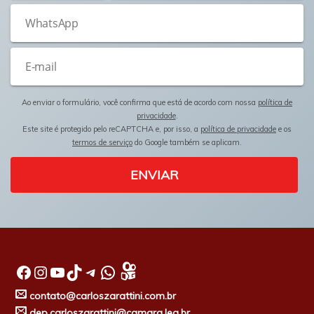
Ao enviar o formulário, você confirma que está de acordo com nossa
política de
privacidade
.
Este site é protegido pelo reCAPTCHA e, por isso, a
política de privacidade
e os
termos de serviço
do Google também se aplicam.
ENVIAR
Facebook
Instagram
Youtube
TikTok
Telegram
WhatsApp
contato@carloszarattini.com.br
dep.carloszarattini@camara.leg.br