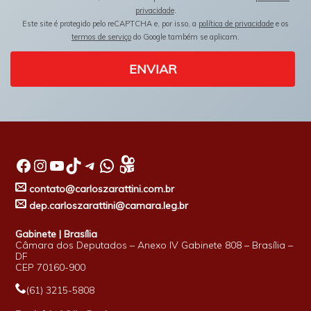
privacidade
.
Este site é protegido pelo reCAPTCHA e, por isso, a
política de privacidade
e os
termos de serviço
do Google também se aplicam.
ENVIAR
Facebook
Instagram
Youtube
TikTok
Telegram
WhatsApp
contato@carloszarattini.com.br
dep.carloszarattini@camara.leg.br
Gabinete | Brasília
Câmara dos Deputados – Anexo IV Gabinete 808 – Brasília –
DF
CEP 70160-900
(61) 3215-5808