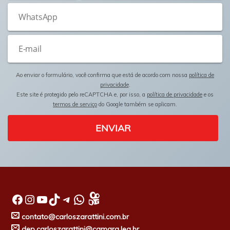
Ao enviar o formulário, você confirma que está de acordo com nossa
política de
privacidade
.
Este site é protegido pelo reCAPTCHA e, por isso, a
política de privacidade
e os
termos de serviço
do Google também se aplicam.
ENVIAR
Facebook
Instagram
Youtube
TikTok
Telegram
WhatsApp
contato@carloszarattini.com.br
dep.carloszarattini@camara.leg.br