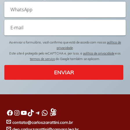
Ao enviar o formulário, você confirma que está de acordo com nossa
política de
privacidade
.
Este site é protegido pelo reCAPTCHA e, por isso, a
política de privacidade
e os
termos de serviço
do Google também se aplicam.
ENVIAR
Facebook
Instagram
Youtube
TikTok
Telegram
WhatsApp
contato@carloszarattini.com.br
dep.carloszarattini@camara.leg.br