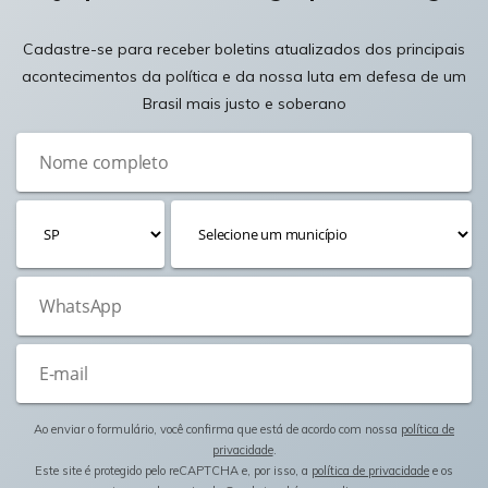
Cadastre-se para receber boletins atualizados dos principais
acontecimentos da política e da nossa luta em defesa de um
Brasil mais justo e soberano
Ao enviar o formulário, você confirma que está de acordo com nossa
política de
privacidade
.
Este site é protegido pelo reCAPTCHA e, por isso, a
política de privacidade
e os