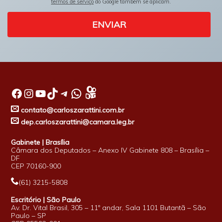
termos de serviço
do Google também se aplicam.
ENVIAR
Facebook
Instagram
Youtube
TikTok
Telegram
WhatsApp
contato@carloszarattini.com.br
dep.carloszarattini@camara.leg.br
Gabinete | Brasília
Câmara dos Deputados – Anexo IV Gabinete 808 – Brasília –
DF
CEP 70160-900
(61) 3215-5808
Escritório | São Paulo
Av. Dr. Vital Brasil, 305 – 11º andar, Sala 1101 Butantã – São
Paulo – SP