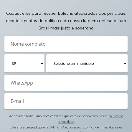
Cadastre-se para receber boletins atualizados dos principais
acontecimentos da política e da nossa luta em defesa de um
Brasil mais justo e soberano
Ao enviar o formulário, você confirma que está de acordo com nossa
política de
privacidade
.
Este site é protegido pelo reCAPTCHA e, por isso, a
política de privacidade
e os