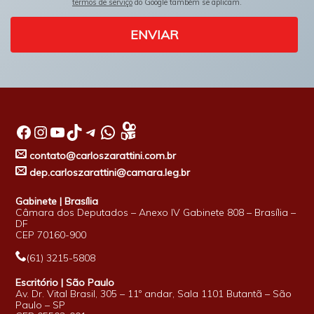
termos de serviço
do Google também se aplicam.
ENVIAR
Facebook
Instagram
Youtube
TikTok
Telegram
WhatsApp
contato@carloszarattini.com.br
dep.carloszarattini@camara.leg.br
Gabinete | Brasília
Câmara dos Deputados – Anexo IV Gabinete 808 – Brasília –
DF
CEP 70160-900
(61) 3215-5808
Escritório | São Paulo
Av. Dr. Vital Brasil, 305 – 11º andar, Sala 1101 Butantã – São
Paulo – SP