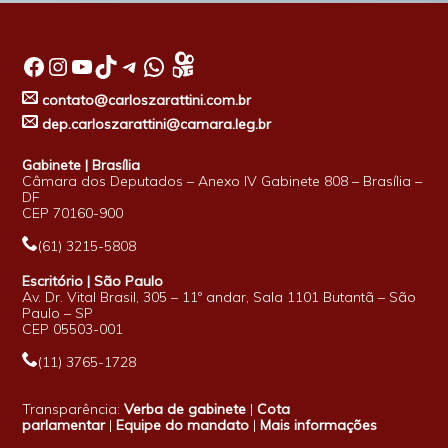
Facebook
Instagram
Youtube
TikTok
Telegram
WhatsApp
contato@carloszarattini.com.br
dep.carloszarattini@camara.leg.br
Gabinete | Brasília
Câmara dos Deputados – Anexo IV Gabinete 808 – Brasília –
DF
CEP 70160-900
(61) 3215-5808
Escritório | São Paulo
Av. Dr. Vital Brasil, 305 – 11º andar, Sala 1101 Butantã – São
Paulo – SP
CEP 05503-001
(11) 3765-1728
Transparência:
Verba de gabinete
|
Cota
parlamentar
|
Equipe do mandato
|
Mais informações