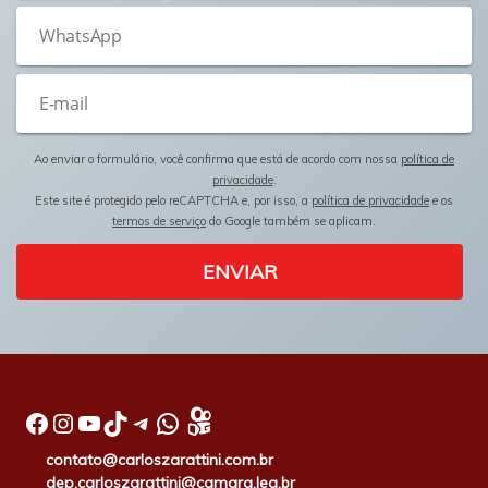
Ao enviar o formulário, você confirma que está de acordo com nossa
política de
privacidade
.
Este site é protegido pelo reCAPTCHA e, por isso, a
política de privacidade
e os
termos de serviço
do Google também se aplicam.
ENVIAR
Facebook
Instagram
Youtube
TikTok
Telegram
WhatsApp
contato@carloszarattini.com.br
dep.carloszarattini@camara.leg.br