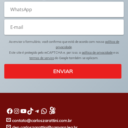
Ao enviar o formulário, você confirma que está de acordo com nossa
política de
privacidade
.
Este site é protegido pelo reCAPTCHA e, por isso, a
política de privacidade
e os
termos de serviço
do Google também se aplicam.
ENVIAR
Facebook
Instagram
Youtube
TikTok
Telegram
WhatsApp
contato@carloszarattini.com.br
dep.carloszarattini@camara.leg.br