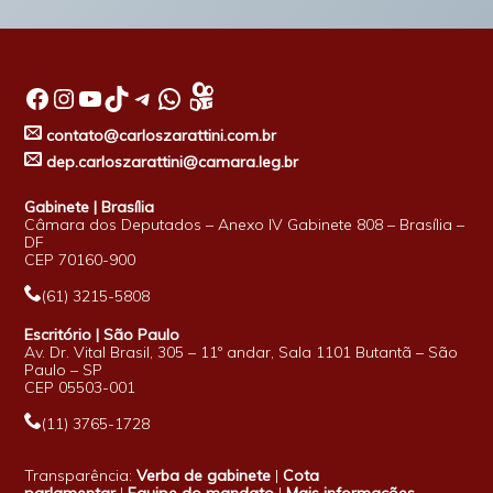
Facebook
Instagram
Youtube
TikTok
Telegram
WhatsApp
contato@carloszarattini.com.br
dep.carloszarattini@camara.leg.br
Gabinete | Brasília
Câmara dos Deputados – Anexo IV Gabinete 808 – Brasília –
DF
CEP 70160-900
(61) 3215-5808
Escritório | São Paulo
Av. Dr. Vital Brasil, 305 – 11º andar, Sala 1101 Butantã – São
Paulo – SP
CEP 05503-001
(11) 3765-1728
Transparência:
Verba de gabinete
|
Cota
parlamentar
|
Equipe do mandato
|
Mais informações