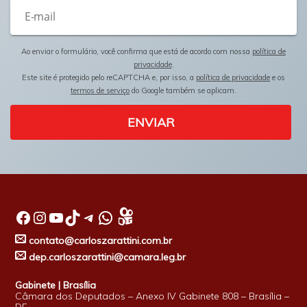
Ao enviar o formulário, você confirma que está de acordo com nossa
política de
privacidade
.
Este site é protegido pelo reCAPTCHA e, por isso, a
política de privacidade
e os
termos de serviço
do Google também se aplicam.
ENVIAR
Facebook
Instagram
Youtube
TikTok
Telegram
WhatsApp
contato@carloszarattini.com.br
dep.carloszarattini@camara.leg.br
Gabinete | Brasília
Câmara dos Deputados – Anexo IV Gabinete 808 – Brasília –
DF