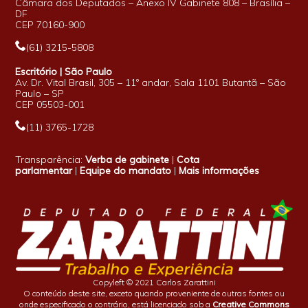
Câmara dos Deputados – Anexo IV Gabinete 808 – Brasília –
DF
CEP 70160-900
(61) 3215-5808
Escritório | São Paulo
Av. Dr. Vital Brasil, 305 – 11º andar, Sala 1101 Butantã – São
Paulo – SP
CEP 05503-001
(11) 3765-1728
Transparência:
Verba de gabinete
|
Cota
parlamentar
|
Equipe do mandato
|
Mais informações
Copyleft © 2021 Carlos Zarattini
O conteúdo deste site, exceto quando proveniente de outras fontes ou
onde especificado o contrário, está licenciado sob a
Creative Commons