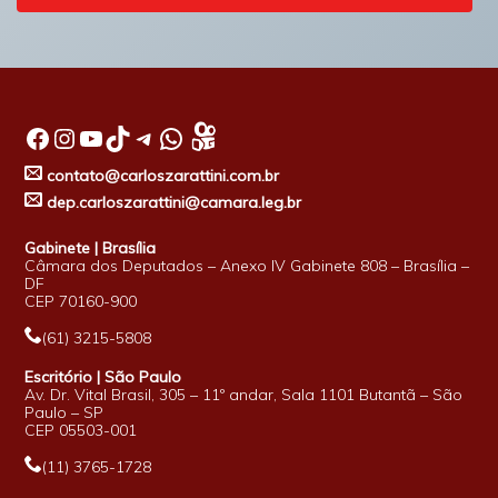
Facebook
Instagram
Youtube
TikTok
Telegram
WhatsApp
contato@carloszarattini.com.br
dep.carloszarattini@camara.leg.br
Gabinete | Brasília
Câmara dos Deputados – Anexo IV Gabinete 808 – Brasília –
DF
CEP 70160-900
(61) 3215-5808
Escritório | São Paulo
Av. Dr. Vital Brasil, 305 – 11º andar, Sala 1101 Butantã – São
Paulo – SP
CEP 05503-001
(11) 3765-1728