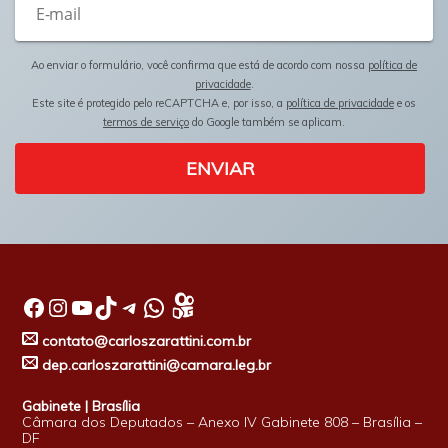
Ao enviar o formulário, você confirma que está de acordo com nossa
política de
privacidade
.
Este site é protegido pelo reCAPTCHA e, por isso, a
política de privacidade
e os
termos de serviço
do Google também se aplicam.
ENVIAR
Facebook
Instagram
Youtube
TikTok
Telegram
WhatsApp
contato@carloszarattini.com.br
dep.carloszarattini@camara.leg.br
Gabinete | Brasília
Câmara dos Deputados – Anexo IV Gabinete 808 – Brasília –
DF