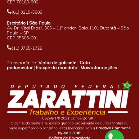
CEP 70160-900
(61) 3215-5808
Escritório | São Paulo
Av. Dr. Vital Brasil, 305 – 11º andar, Sala 1101 Butantã – São
Paulo – SP
CEP 05503-001
(11) 3765-1728
Transparência:
Verba de gabinete
|
Cota
parlamentar
|
Equipe do mandato
|
Mais informações
Copyleft © 2021 Carlos Zarattini
O conteúdo deste site, exceto quando proveniente de outras fontes ou
onde especificado o contrário, está licenciado sob a
Creative Commons
by-sa 3.0 BR
.
Política de Privacidade