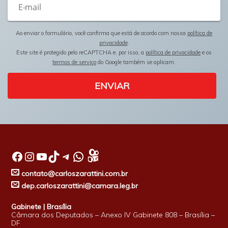
Ao enviar o formulário, você confirma que está de acordo com nossa
política de
privacidade
.
Este site é protegido pelo reCAPTCHA e, por isso, a
política de privacidade
e os
termos de serviço
do Google também se aplicam.
ENVIAR
Facebook
Instagram
Youtube
TikTok
Telegram
WhatsApp
contato@carloszarattini.com.br
dep.carloszarattini@camara.leg.br
Gabinete | Brasília
Câmara dos Deputados – Anexo IV Gabinete 808 – Brasília –
DF