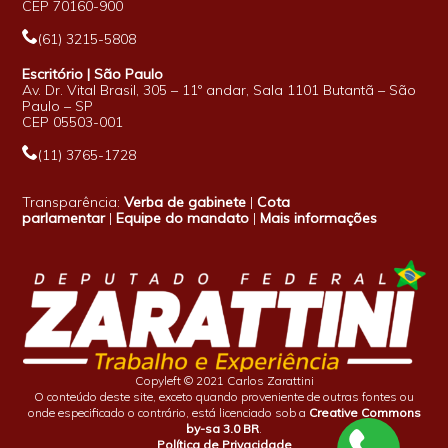
CEP 70160-900
(61) 3215-5808
Escritório | São Paulo
Av. Dr. Vital Brasil, 305 – 11º andar, Sala 1101 Butantã – São
Paulo – SP
CEP 05503-001
(11) 3765-1728
Transparência:
Verba de gabinete
|
Cota
parlamentar
|
Equipe do mandato
|
Mais informações
Copyleft © 2021 Carlos Zarattini
O conteúdo deste site, exceto quando proveniente de outras fontes ou
onde especificado o contrário, está licenciado sob a
Creative Commons
by-sa 3.0 BR
.
Política de Privacidade