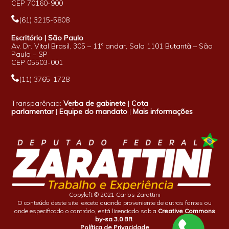
CEP 70160-900
(61) 3215-5808
Escritório | São Paulo
Av. Dr. Vital Brasil, 305 – 11º andar, Sala 1101 Butantã – São
Paulo – SP
CEP 05503-001
(11) 3765-1728
Transparência:
Verba de gabinete
|
Cota
parlamentar
|
Equipe do mandato
|
Mais informações
Copyleft © 2021 Carlos Zarattini
O conteúdo deste site, exceto quando proveniente de outras fontes ou
onde especificado o contrário, está licenciado sob a
Creative Commons
by-sa 3.0 BR
.
Política de Privacidade