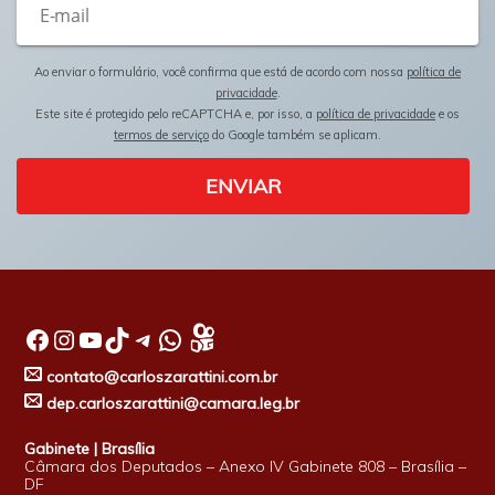
Ao enviar o formulário, você confirma que está de acordo com nossa
política de
privacidade
.
Este site é protegido pelo reCAPTCHA e, por isso, a
política de privacidade
e os
termos de serviço
do Google também se aplicam.
ENVIAR
Facebook
Instagram
Youtube
TikTok
Telegram
WhatsApp
contato@carloszarattini.com.br
dep.carloszarattini@camara.leg.br
Gabinete | Brasília
Câmara dos Deputados – Anexo IV Gabinete 808 – Brasília –
DF