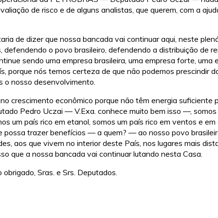
liação de risco e de alguns analistas, que querem, com a ajuda
staria de dizer que nossa bancada vai continuar aqui, neste ple
 defendendo o povo brasileiro, defendendo a distribuição de r
nue sendo uma empresa brasileira, uma empresa forte, uma 
ís, porque nós temos certeza de que não podemos prescindir da 
s o nosso desenvolvimento.
 no crescimento econômico porque não têm energia suficiente
utado Pedro Uczai — V.Exa. conhece muito bem isso —, somos 
somos um país rico em etanol, somos um país rico em ventos e em
 possa trazer benefícios — a quem? — ao nosso povo brasileiro
des, aos que vivem no interior deste País, nos lugares mais di
isso que a nossa bancada vai continuar lutando nesta Casa.
o obrigado, Sras. e Srs. Deputados.