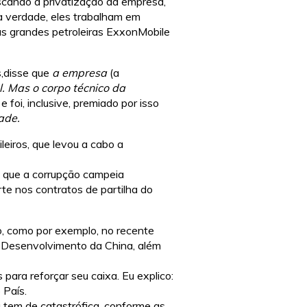
cando a privatização da empresa,
a verdade, eles trabalham em
s grandes petroleiras ExxonMobile
,disse que
a empresa
(a
l. Mas o corpo técnico da
e foi, inclusive, premiado por isso
ade.
leiros, que levou a cabo a
que a corrupção campeia
e nos contratos de partilha do
, como por exemplo, no recente
o Desenvolvimento da China, além
para reforçar seu caixa. Eu explico:
 País.
tem de catastrófica, conforme as