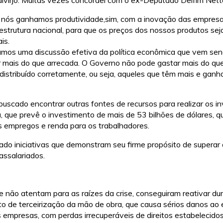
virjo. Muitas vezes concordei com o ex-Deputado Delfim Nett
 nós ganhamos produtividade,sim, com a inovação das empresas
aestrutura nacional, para que os preços dos nossos produtos s
is.
çamos uma discussão efetiva da política econômica que vem se
ar mais do que arrecada. O Governo não pode gastar mais do qu
 distribuído corretamente, ou seja, aqueles que têm mais e g
buscado encontrar outras fontes de recursos para realizar os in
a, que prevê o investimento de mais de 53 bilhões de dólares, q
is empregos e renda para os trabalhadores.
o iniciativas que demonstram seu firme propósito de superar a
ssalariados.
e não atentam para as raízes da crise, conseguiram reativar du
to de terceirização da mão de obra, que causa sérios danos ao 
 empresas, com perdas irrecuperáveis de direitos estabelecido