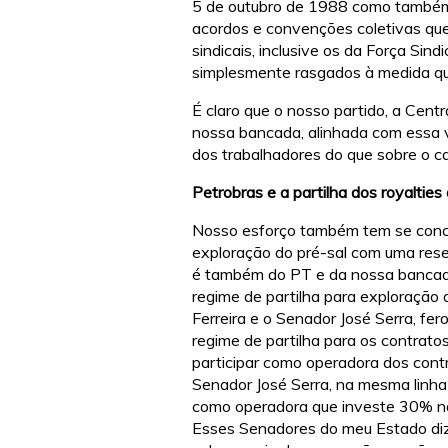
5 de outubro de 1988 como também 
acordos e convenções coletivas qu
sindicais, inclusive os da Força Sin
simplesmente rasgados à medida que
É claro que o nosso partido, a Cent
nossa bancada, alinhada com essa v
dos trabalhadores do que sobre o ca
Petrobras e a partilha dos royalties
Nosso
esforço também tem se conce
exploração do pré-sal com uma reser
é também do PT e da nossa bancada,
regime de partilha para exploração
Ferreira e o Senador José Serra, fe
regime de partilha para os contra
participar como operadora dos contr
Senador José Serra, na mesma linh
como operadora que investe 30% no
Esses Senadores do meu Estado di