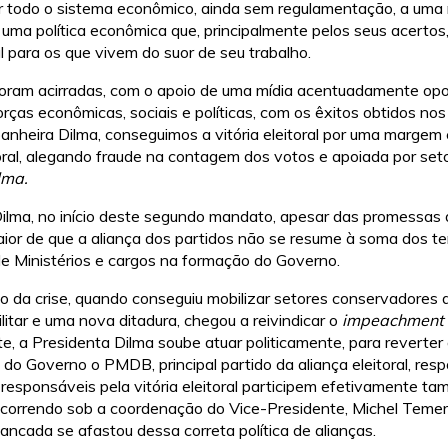
var todo o sistema econômico, ainda sem regulamentação, a uma
uma política econômica que, principalmente pelos seus acerto
l para os que vivem do suor de seu trabalho.
foram acirradas, com o apoio de uma mídia acentuadamente opos
rças econômicas, sociais e políticas, com os êxitos obtidos n
nheira Dilma, conseguimos a vitória eleitoral por uma margem 
oral, alegando fraude na contagem dos votos e apoiada por se
lma.
lma, no início deste segundo mandato, apesar das promessas de
ior de que a aliança dos partidos não se resume à soma dos t
de Ministérios e cargos na formação do Governo.
da crise, quando conseguiu mobilizar setores conservadores d
itar e uma nova ditadura, chegou a reivindicar o
impeachment
ente, a Presidenta Dilma soube atuar politicamente, para reverter
do Governo o PMDB, principal partido da aliança eleitoral, resp
 responsáveis pela vitória eleitoral participem efetivamente 
ocorrendo sob a coordenação do Vice-Presidente, Michel Temer.
ancada se afastou dessa correta política de alianças.