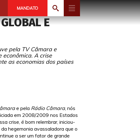
MANDATO
 GLOBAL E
ouve pela TV Câmara e
 econômica. A crise
nte as economias dos países
Câmara
e pela
Rádio Câmara
, nós
 iniciada em 2008/2009 nos Estados
a crise, é bom relembrar, iniciou-
o da hegemonia avassaladora que o
ntinue a ser um fator de grande