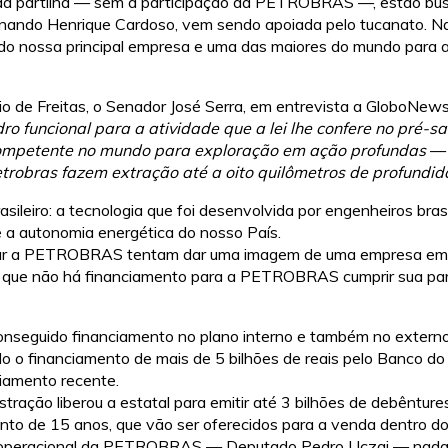
, da partilha — sem a participação da PETROBRAS —, estão bus
rnando Henrique Cardoso, vem sendo apoiada pelo tucanato. N
do nossa principal empresa e uma das maiores do mundo para a
io de Freitas, o Senador José Serra, em entrevista a GloboNews
o funcional para a atividade que a lei lhe confere no pré-sa
competente no mundo para exploração em ação profundas
— 
Petrobras fazem extração até a oito quilômetros de profundid
ileiro: a tecnologia que foi desenvolvida por engenheiros brasi
e a autonomia energética do nosso País.
zar a PETROBRAS tentam dar uma imagem de uma empresa em 
m que não há financiamento para a PETROBRAS cumprir sua part
seguido financiamento no plano interno e também no externo
o o financiamento de mais de 5 bilhões de reais pelo Banco d
ciamento recente.
ação liberou a estatal para emitir até 3 bilhões de debêntures 
nto de 15 anos, que vão ser oferecidos para a venda dentro do
e operacional da PETROBRAS — Deputado Pedro Uczai — nada 