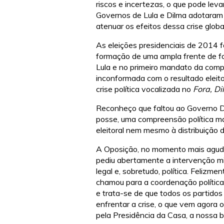
riscos e incertezas, o que pode le
Governos de Lula e Dilma adotaram 
atenuar os efeitos dessa crise globa
As eleições presidenciais de 2014 
formação de uma ampla frente de fo
Lula e no primeiro mandato da compa
inconformada com o resultado eleit
crise política vocalizada no
Fora, Di
Reconheço que faltou ao Governo Di
posse, uma compreensão política ma
eleitoral nem mesmo à distribuição 
A Oposição, no momento mais agudo 
pediu abertamente a intervenção mil
legal e, sobretudo, política. Felizm
chamou para a coordenação política 
e trata-se de que todos os partidos
enfrentar a crise, o que vem agora 
pela Presidência da Casa, a nossa b