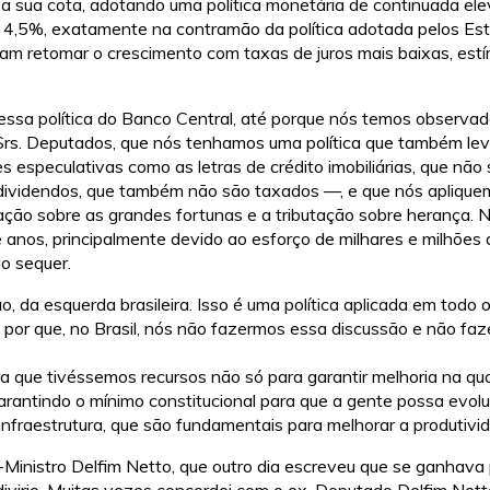
sua cota, adotando uma política monetária de continuada elev
de 4,5%, exatamente na contramão da política adotada pelos Es
am retomar o crescimento com taxas de juros mais baixas, estí
essa política do Banco Central, até porque nós temos observad
 Srs. Deputados, que nós tenhamos uma política que também le
s especulativas como as letras de crédito imobiliárias, que não
s dividendos, que também não são taxados —, e que nós aplique
tação sobre as grandes fortunas e a tributação sobre herança. 
 anos, principalmente devido ao esforço de milhares e milhões
o sequer.
o, da esquerda brasileira. Isso é uma política aplicada em todo 
á por que, no Brasil, nós não fazermos essa discussão e não 
ara que tivéssemos recursos não só para garantir melhoria na q
arantindo o mínimo constitucional para que a gente possa evol
nfraestrutura, que são fundamentais para melhorar a produtivi
-Ministro Delfim Netto, que outro dia escreveu que se ganhava 