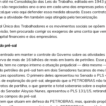
até na Consolidação das Leis do Trabalho, editada em 1943 p
e são negociados ano a ano em cada uma das empresas pelos si
dical,que veio aqui defender essa medida absurda. Esses contrat
 a atividade-fim também seja atingida pela terceirização.
ral Única dos Trabalhadores e os movimentos sociais se opõem 
isão, tem procurado corrigir os exageros de uma conta que ve
pital financeiro e dos empresários.
 do pré-sal
ntrado em manter o controle do Governo sobre as atividades
va de mais de 16 bilhões de reais em barris de petróleo. Esse 
 tem no campo interno a atuação prejudicial — diria mesmo —
 do petróleo do pré-sal tem em dois Senadores tucanos do meu
rozes opositores. O primeiro deles apresentou no Senado o PLS 
tos de exploração do pré-sal, alegando que a PETROBRAS não 
atos de partilha, o que garante a total soberania sobre a explo
a do Senador Aloysio Nunes, apresentou o PLS 131/15, retir
s campos do pré-sal.
zem que atuam em defesa da PETROBRAS, mas, quando propõe