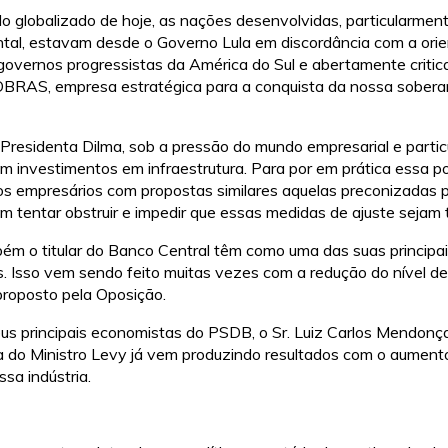
o globalizado de hoje, as nações desenvolvidas, particularmen
ntal, estavam desde o Governo Lula em discordância com a orie
overnos progressistas da América do Sul e abertamente criti
OBRAS, empresa estratégica para a conquista da nossa soberan
 Presidenta Dilma, sob a pressão do mundo empresarial e partic
m investimentos em infraestrutura. Para por em prática essa po
los empresários com propostas similares aquelas preconizadas 
 tentar obstruir e impedir que essas medidas de ajuste sejam
m o titular do Banco Central têm como uma das suas principais
s. Isso vem sendo feito muitas vezes com a redução do nível d
proposto pela Oposição.
us principais economistas do PSDB, o Sr. Luiz Carlos Mendonç
ca do Ministro Levy já vem produzindo resultados com o aumen
ssa indústria.