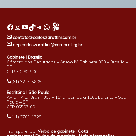
Facebook
Instagram
Youtube
TikTok
Telegram
WhatsApp
contato@carloszarattini.com.br
dep.carloszarattini@camara.leg.br
Gabinete | Brasília
Câmara dos Deputados – Anexo IV Gabinete 808 – Brasília –
DF
CEP 70160-900
(61) 3215-5808
Escritório | São Paulo
Av. Dr. Vital Brasil, 305 – 11º andar, Sala 1101 Butantã – São
Paulo – SP
CEP 05503-001
(11) 3765-1728
Transparência:
Verba de gabinete
|
Cota
parlamentar
|
Equipe do mandato
|
Mais informações