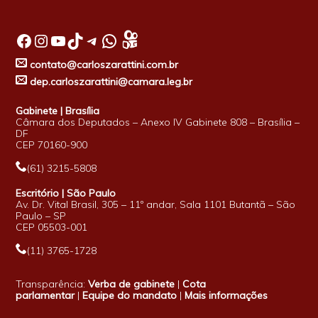
Facebook
Instagram
Youtube
TikTok
Telegram
WhatsApp
contato@carloszarattini.com.br
dep.carloszarattini@camara.leg.br
Gabinete | Brasília
Câmara dos Deputados – Anexo IV Gabinete 808 – Brasília –
DF
CEP 70160-900
(61) 3215-5808
Escritório | São Paulo
Av. Dr. Vital Brasil, 305 – 11º andar, Sala 1101 Butantã – São
Paulo – SP
CEP 05503-001
(11) 3765-1728
Transparência:
Verba de gabinete
|
Cota
parlamentar
|
Equipe do mandato
|
Mais informações