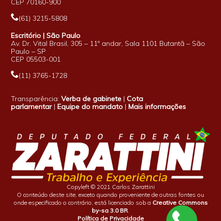
CEP 70160-900
(61) 3215-5808
Escritório | São Paulo
Av. Dr. Vital Brasil, 305 – 11º andar, Sala 1101 Butantã – São
Paulo – SP
CEP 05503-001
(11) 3765-1728
Transparência:
Verba de gabinete
|
Cota
parlamentar
|
Equipe do mandato
|
Mais informações
Copyleft © 2021 Carlos Zarattini
O conteúdo deste site, exceto quando proveniente de outras fontes ou
onde especificado o contrário, está licenciado sob a
Creative Commons
by-sa 3.0 BR
.
Política de Privacidade