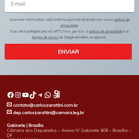
Ao enviar o formulário, você confirma que está de acordo com nossa
política de
privacidade
.
Este site é protegido pelo reCAPTCHA e, por isso, a
política de privacidade
e os
termos de serviço
do Google também se aplicam.
ENVIAR
Facebook
Instagram
Youtube
TikTok
Telegram
WhatsApp
contato@carloszarattini.com.br
dep.carloszarattini@camara.leg.br
Gabinete | Brasília
Câmara dos Deputados – Anexo IV Gabinete 808 – Brasília –
DF