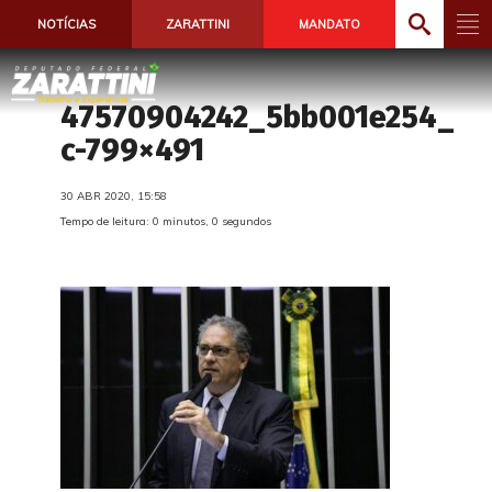
NOTÍCIAS
ZARATTINI
MANDATO
47570904242_5bb001e254_
c-799×491
30 ABR 2020, 15:58
Tempo de leitura: 0 minutos, 0 segundos