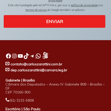
privacidade
.
Este site é protegido pelo reCAPTCHA e, por isso, a
política de privacidade
e os
termos de serviço
do Google também se aplicam.
ENVIAR
Facebook
Instagram
Youtube
TikTok
Telegram
WhatsApp
contato@carloszarattini.com.br
dep.carloszarattini@camara.leg.br
Gabinete | Brasília
Câmara dos Deputados – Anexo IV Gabinete 808 – Brasília –
DF
CEP 70160-900
(61) 3215-5808
Escritório | São Paulo