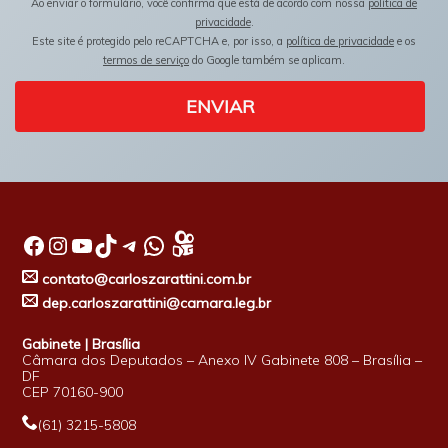
Ao enviar o formulário, você confirma que está de acordo com nossa
política de
privacidade
.
Este site é protegido pelo reCAPTCHA e, por isso, a
política de privacidade
e os
termos de serviço
do Google também se aplicam.
ENVIAR
Facebook
Instagram
Youtube
TikTok
Telegram
WhatsApp
contato@carloszarattini.com.br
dep.carloszarattini@camara.leg.br
Gabinete | Brasília
Câmara dos Deputados – Anexo IV Gabinete 808 – Brasília –
DF
CEP 70160-900
(61) 3215-5808