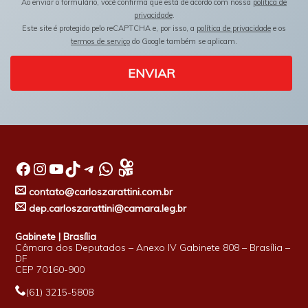
Ao enviar o formulário, você confirma que está de acordo com nossa
política de
privacidade
.
Este site é protegido pelo reCAPTCHA e, por isso, a
política de privacidade
e os
termos de serviço
do Google também se aplicam.
ENVIAR
Facebook
Instagram
Youtube
TikTok
Telegram
WhatsApp
contato@carloszarattini.com.br
dep.carloszarattini@camara.leg.br
Gabinete | Brasília
Câmara dos Deputados – Anexo IV Gabinete 808 – Brasília –
DF
CEP 70160-900
(61) 3215-5808