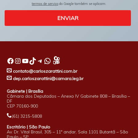
termos de serviço
do Google também se aplicam.
ENVIAR
Facebook
Instagram
Youtube
TikTok
Telegram
WhatsApp
contato@carloszarattini.com.br
dep.carloszarattini@camara.leg.br
Gabinete | Brasília
Câmara dos Deputados – Anexo IV Gabinete 808 – Brasília –
DF
CEP 70160-900
(61) 3215-5808
Escritório | São Paulo
Av. Dr. Vital Brasil, 305 – 11º andar, Sala 1101 Butantã – São
Paulo – SP