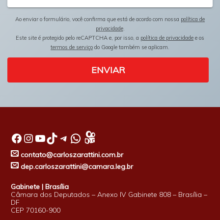
Ao enviar o formulário, você confirma que está de acordo com nossa
política de
privacidade
.
Este site é protegido pelo reCAPTCHA e, por isso, a
política de privacidade
e os
termos de serviço
do Google também se aplicam.
ENVIAR
Facebook
Instagram
Youtube
TikTok
Telegram
WhatsApp
contato@carloszarattini.com.br
dep.carloszarattini@camara.leg.br
Gabinete | Brasília
Câmara dos Deputados – Anexo IV Gabinete 808 – Brasília –
DF
CEP 70160-900