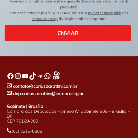
Ao enviar o formulário, você confirma que está de acordo com nossa
política de
privacidade
.
Este site é protegido pelo reCAPTCHA e, por isso, a
política de privacidade
e os
termos de serviço
do Google também se aplicam.
ENVIAR
Facebook
Instagram
Youtube
TikTok
Telegram
WhatsApp
contato@carloszarattini.com.br
dep.carloszarattini@camara.leg.br
Gabinete | Brasília
Câmara dos Deputados – Anexo IV Gabinete 808 – Brasília –
DF
CEP 70160-900
(61) 3215-5808