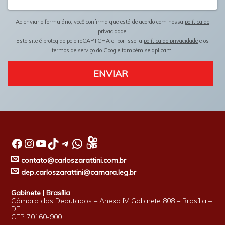
Ao enviar o formulário, você confirma que está de acordo com nossa
política de
privacidade
.
Este site é protegido pelo reCAPTCHA e, por isso, a
política de privacidade
e os
termos de serviço
do Google também se aplicam.
ENVIAR
Facebook
Instagram
Youtube
TikTok
Telegram
WhatsApp
contato@carloszarattini.com.br
dep.carloszarattini@camara.leg.br
Gabinete | Brasília
Câmara dos Deputados – Anexo IV Gabinete 808 – Brasília –
DF
CEP 70160-900