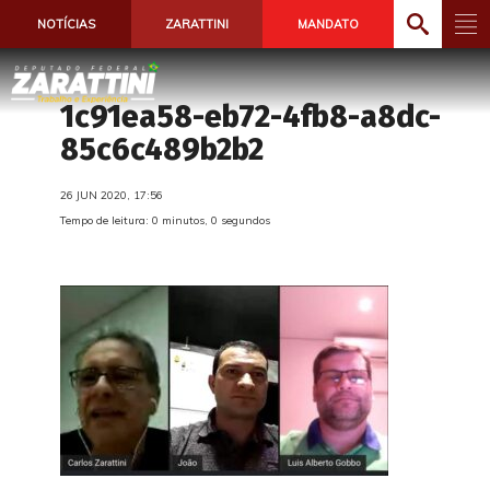
NOTÍCIAS
ZARATTINI
MANDATO
1c91ea58-eb72-4fb8-a8dc-
85c6c489b2b2
26 JUN 2020, 17:56
Tempo de leitura: 0 minutos, 0 segundos