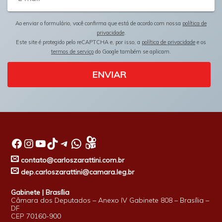
Ao enviar o formulário, você confirma que está de acordo com nossa
política de
privacidade
.
Este site é protegido pelo reCAPTCHA e, por isso, a
política de privacidade
e os
termos de serviço
do Google também se aplicam.
ENVIAR
Facebook
Instagram
Youtube
TikTok
Telegram
WhatsApp
contato@carloszarattini.com.br
dep.carloszarattini@camara.leg.br
Gabinete | Brasília
Câmara dos Deputados – Anexo IV Gabinete 808 – Brasília –
DF
CEP 70160-900