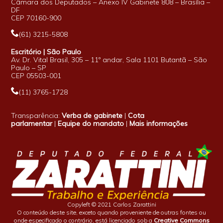
Câmara dos Deputados – Anexo IV Gabinete 808 – Brasília –
DF
CEP 70160-900
(61) 3215-5808
Escritório | São Paulo
Av. Dr. Vital Brasil, 305 – 11º andar, Sala 1101 Butantã – São
Paulo – SP
CEP 05503-001
(11) 3765-1728
Transparência:
Verba de gabinete
|
Cota
parlamentar
|
Equipe do mandato
|
Mais informações
Copyleft © 2021 Carlos Zarattini
O conteúdo deste site, exceto quando proveniente de outras fontes ou
onde especificado o contrário, está licenciado sob a
Creative Commons