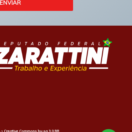
ENVIAR
b a
Creative Commons by-sa 3.0 BR
.