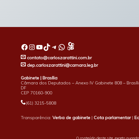
Facebook
Instagram
Youtube
TikTok
Telegram
WhatsApp
contato@carloszarattini.com.br
dep.carloszarattini@camara.leg.br
Gabinete | Brasília
Câmara dos Deputados – Anexo IV Gabinete 808 – Brasíli
DF
CEP 70160-900
(61) 3215-5808
Transparência:
Verba de gabinete
|
Cota parlamentar
|
E
O conteúdo deste site, exceto quando 