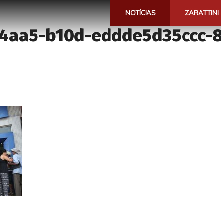
NOTÍCIAS
ZARATTINI
-4aa5-b10d-eddde5d35ccc-