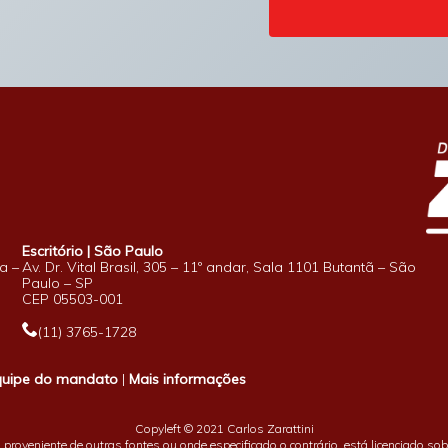
Escritório | São Paulo
a –
Av. Dr. Vital Brasil, 305 – 11º andar, Sala 1101 Butantã – São
Paulo – SP
CEP 05503-001
(11) 3765-1728
quipe do mandato
|
Mais informações
Copyleft © 2021 Carlos Zarattini
proveniente de outras fontes ou onde especificado o contrário, está licenciado so