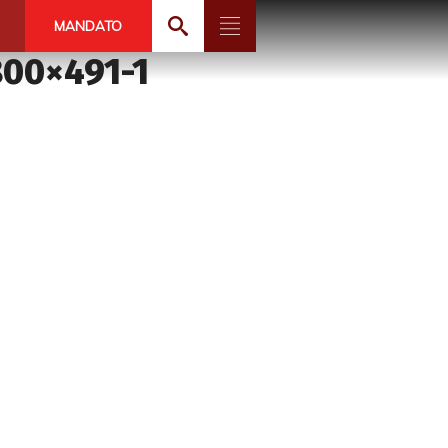
MANDATO
800×491-1