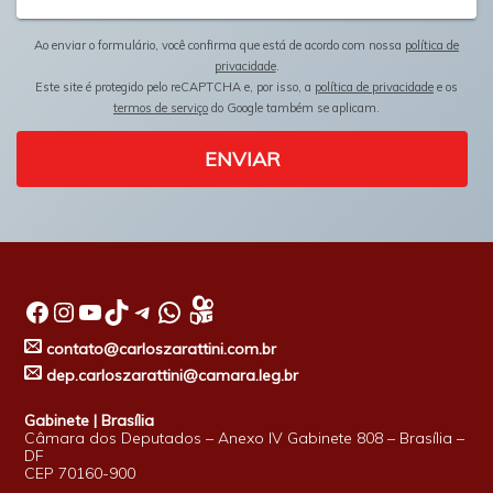
Ao enviar o formulário, você confirma que está de acordo com nossa
política de
privacidade
.
Este site é protegido pelo reCAPTCHA e, por isso, a
política de privacidade
e os
termos de serviço
do Google também se aplicam.
ENVIAR
Facebook
Instagram
Youtube
TikTok
Telegram
WhatsApp
contato@carloszarattini.com.br
dep.carloszarattini@camara.leg.br
Gabinete | Brasília
Câmara dos Deputados – Anexo IV Gabinete 808 – Brasília –
DF
CEP 70160-900