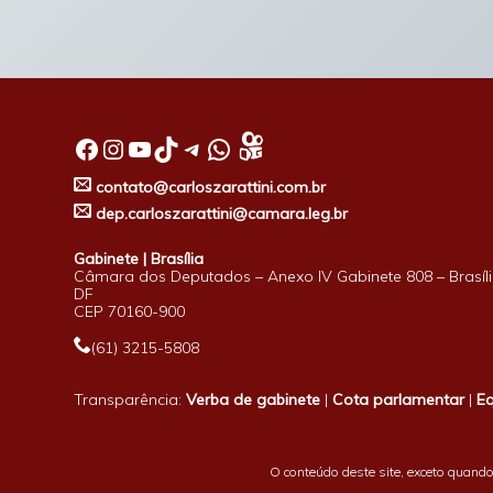
Facebook
Instagram
Youtube
TikTok
Telegram
WhatsApp
contato@carloszarattini.com.br
dep.carloszarattini@camara.leg.br
Gabinete | Brasília
Câmara dos Deputados – Anexo IV Gabinete 808 – Brasíli
DF
CEP 70160-900
(61) 3215-5808
Transparência:
Verba de gabinete
|
Cota parlamentar
|
E
O conteúdo deste site, exceto quando 