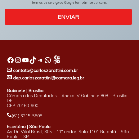
termos de serviço
do Google também se aplicam.
ENVIAR
Facebook
Instagram
Youtube
TikTok
Telegram
WhatsApp
contato@carloszarattini.com.br
dep.carloszarattini@camara.leg.br
Gabinete | Brasília
Câmara dos Deputados – Anexo IV Gabinete 808 – Brasília –
DF
CEP 70160-900
(61) 3215-5808
Escritório | São Paulo
Av. Dr. Vital Brasil, 305 – 11º andar, Sala 1101 Butantã – São
Paulo – SP