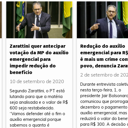
Zarattini quer antecipar
Redução do auxílio
votação da MP do auxílio
emergencial para R
emergencial para
é mais um crime con
impedir redução do
povo, denuncia Zarat
benefício
2 de setembro de 20
10 de setembro de 2020
Durante entrevista coleti
nesta terça-feira, 1, o
Segundo Zarattini, o PT está
presidente Jair Bolsonar
lutando para que a matéria
comunicou que prorroga
seja analisada e o valor de R$
dezembro o pagamento
600 seja restabelecido.
auxílio emergencial, mas
“Vamos defender até o fim o
reduzirá o valor do benef
auxílio emergencial porque
para R$ 300. A decisão 
sabemos o quanto é