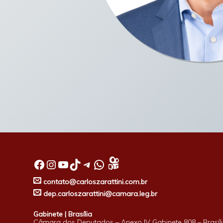
Facebook
Instagram
Youtube
TikTok
Telegram
WhatsApp
contato@carloszarattini.com.br
dep.carloszarattini@camara.leg.br
Gabinete | Brasília
Câmara dos Deputados – Anexo IV Gabinete 808 – Brasíli