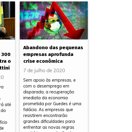
Abandono das pequenas
$ 300
empresas aprofunda
tra o
crise econômica
tini
7 de julho de 2020
20
Sem apoio às empresas, e
com o desemprego em
va
disparada, a recuperação
imediata da economia
o
prometida por Guedes é uma
rá até
falácia. As empresas que
 do
resistirem encontrarão
grandes dificuldades para
ício
enfrentar as novas regras
de