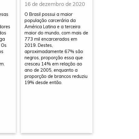
16 de dezembro de 2020
esas
O Brasil possui a maior
população carcerária da
dores
América Latina e a terceira
dos
maior do mundo, com mais de
ega
773 mil encarcerados em
. Os
2019. Destes,
os
aproximadamente 67% são
negros, proporção essa que
m.
cresceu 14% em relação ao
ano de 2005, enquanto a
proporção de brancos reduziu
19% desde então.