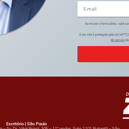
Ao enviar o formulário, você c
Este site é protegido pelo reCAPTC
de serviço
do
Escritório | São Paulo
a –
Av. Dr. Vital Brasil, 305 – 11º andar, Sala 1101 Butantã – São