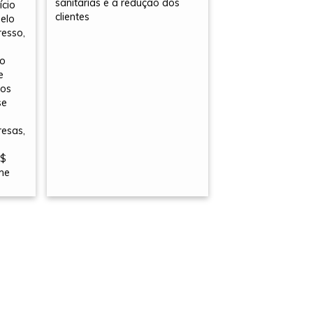
sanitárias e a redução dos
ício
clientes
pelo
resso,
vo
e
ios
se
esas,
R$
me
”