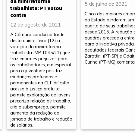
da minirreforma
5 de julho de 2021
trabalhista; PT votou
Cinco das maiores empr
contra
do Estado perderam um
12 de agosto de 2021
quarto de seus trabalha
desde 2015. A redução 
A Câmara conclui na tarde
quadros precede a entr
desta quinta-feira (12) a
para a iniciativa privada
votação da minirreforma
deputados federais Carl
trabalhista (MP 1045/21) que
Zarattini (PT-SP) e Odair
traz enormes prejuízos para
Cunha (PT-MG) comenta
os trabalhadores, em especial
para a juventude pois faz
mudanças profundas e
permanentes na CLT, dificulta
acesso à justiça gratuita,
permite exploração de jovens,
precariza relação de trabalho,
cria o subemprego, permite
aumento da redução da
jornada de trabalho e redução
de salários.