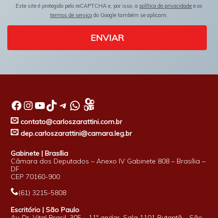
Este site é protegido pelo reCAPTCHA e, por isso, a
política de privacidade
e os
termos de serviço
do Google também se aplicam.
ENVIAR
Facebook
Instagram
Youtube
TikTok
Telegram
WhatsApp
contato@carloszarattini.com.br
dep.carloszarattini@camara.leg.br
Gabinete | Brasília
Câmara dos Deputados – Anexo IV Gabinete 808 – Brasília –
DF
CEP 70160-900
(61) 3215-5808
Escritório | São Paulo
Av. Dr. Vital Brasil, 305 – 11º andar, Sala 1101 Butantã – São