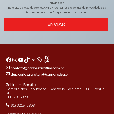
privacidade
.
Este site é protegido pelo reCAPTCHA e, por isso, a
política de privacidade
e os
termos de serviço
do Google também se aplicam.
ENVIAR
Facebook
Instagram
Youtube
TikTok
Telegram
WhatsApp
contato@carloszarattini.com.br
dep.carloszarattini@camara.leg.br
Gabinete | Brasília
Câmara dos Deputados – Anexo IV Gabinete 808 – Brasília –
DF
CEP 70160-900
(61) 3215-5808