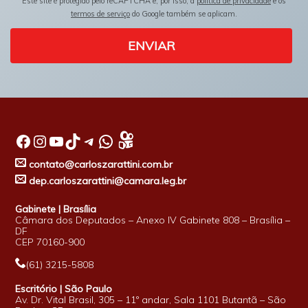
Este site é protegido pelo reCAPTCHA e, por isso, a
política de privacidade
e os
termos de serviço
do Google também se aplicam.
ENVIAR
Facebook
Instagram
Youtube
TikTok
Telegram
WhatsApp
contato@carloszarattini.com.br
dep.carloszarattini@camara.leg.br
Gabinete | Brasília
Câmara dos Deputados – Anexo IV Gabinete 808 – Brasília –
DF
CEP 70160-900
(61) 3215-5808
Escritório | São Paulo
Av. Dr. Vital Brasil, 305 – 11º andar, Sala 1101 Butantã – São