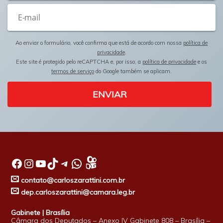
Ao enviar o formulário, você confirma que está de acordo com nossa
política de
privacidade
.
Este site é protegido pelo reCAPTCHA e, por isso, a
política de privacidade
e os
termos de serviço
do Google também se aplicam.
ENVIAR
Facebook
Instagram
Youtube
TikTok
Telegram
WhatsApp
contato@carloszarattini.com.br
dep.carloszarattini@camara.leg.br
Gabinete | Brasília
Câmara dos Deputados – Anexo IV Gabinete 808 – Brasília –