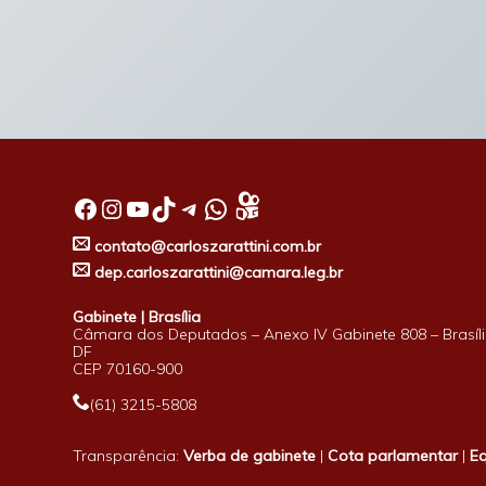
Facebook
Instagram
Youtube
TikTok
Telegram
WhatsApp
contato@carloszarattini.com.br
dep.carloszarattini@camara.leg.br
Gabinete | Brasília
Câmara dos Deputados – Anexo IV Gabinete 808 – Brasíli
DF
CEP 70160-900
(61) 3215-5808
Transparência:
Verba de gabinete
|
Cota parlamentar
|
E