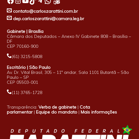
Facebook
Instagram
Youtube
TikTok
Telegram
WhatsApp
contato@carloszarattini.com.br
dep.carloszarattini@camara.leg.br
Gabinete | Brasília
Câmara dos Deputados – Anexo IV Gabinete 808 – Brasília –
DF
CEP 70160-900
(61) 3215-5808
Escritório | São Paulo
Av. Dr. Vital Brasil, 305 – 11º andar, Sala 1101 Butantã – São
Paulo – SP
CEP 05503-001
(11) 3765-1728
Transparência:
Verba de gabinete
|
Cota
parlamentar
|
Equipe do mandato
|
Mais informações